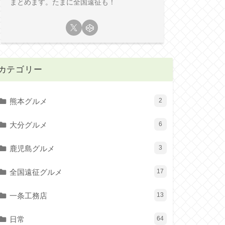
まとめます。たまに全国遠征も！
カテゴリー
熊本グルメ
2
大分グルメ
6
鹿児島グルメ
3
全国遠征グルメ
17
一条工務店
13
日常
64