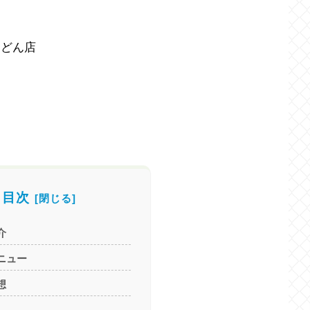
うどん店
目次
介
ニュー
想