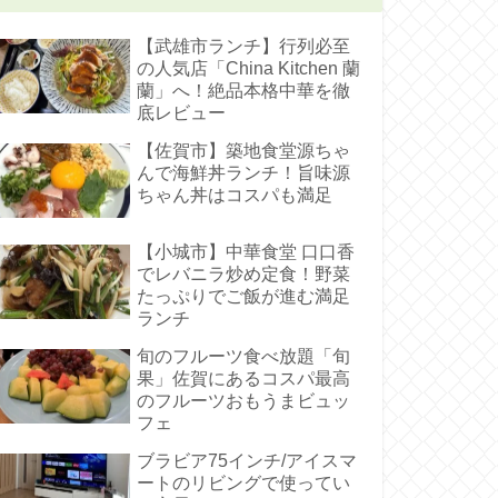
【武雄市ランチ】行列必至
の人気店「China Kitchen 蘭
蘭」へ！絶品本格中華を徹
底レビュー
【佐賀市】築地食堂源ちゃ
んで海鮮丼ランチ！旨味源
ちゃん丼はコスパも満足
【小城市】中華食堂 口口香
でレバニラ炒め定食！野菜
たっぷりでご飯が進む満足
ランチ
旬のフルーツ食べ放題「旬
果」佐賀にあるコスパ最高
のフルーツおもうまビュッ
フェ
ブラビア75インチ/アイスマ
ートのリビングで使ってい