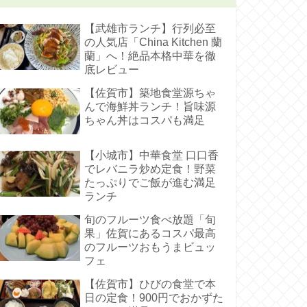
【武雄市ランチ】行列必至
の人気店「China Kitchen 蘭
蘭」へ！絶品本格中華を徹
底レビュー
【佐賀市】築地食堂源ちゃ
んで海鮮丼ランチ！旨味源
ちゃん丼はコスパも満足
【小城市】中華食堂 口口香
でレバニラ炒め定食！野菜
たっぷりでご飯が進む満足
ランチ
旬のフルーツ食べ放題「旬
果」佐賀にあるコスパ最高
のフルーツおもうまビュッ
フェ
【佐賀市】ひびの食堂で本
日の定食！900円でおかずた