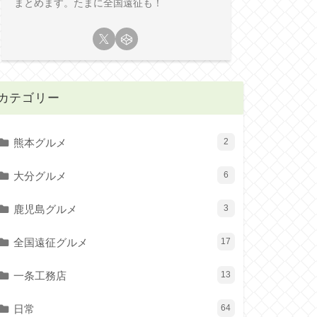
まとめます。たまに全国遠征も！
カテゴリー
熊本グルメ
2
大分グルメ
6
鹿児島グルメ
3
全国遠征グルメ
17
一条工務店
13
日常
64