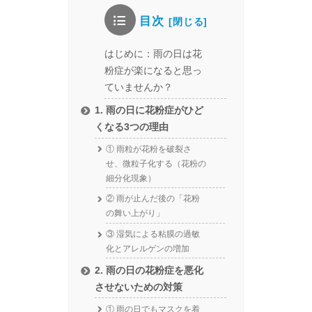
目次
はじめに：雨の日は花
粉症が楽になると思っ
ていませんか？
1. 雨の日に花粉症がひど
くなる3つの理由
① 雨粒が花粉を破裂さ
せ、微粒子化する（花粉の
細分化現象）
② 雨が止んだ後の「花粉
の舞い上がり」
③ 湿気による粘膜の過敏
化とアレルゲンの増加
2. 雨の日の花粉症を悪化
させないための対策
① 雨の日でもマスクを着