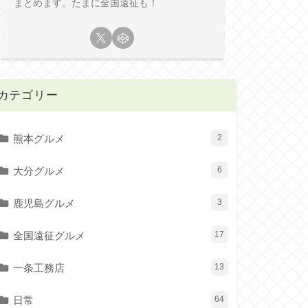
まとめます。たまに全国遠征も！
カテゴリー
熊本グルメ
2
大分グルメ
6
鹿児島グルメ
3
全国遠征グルメ
17
一条工務店
13
日常
64