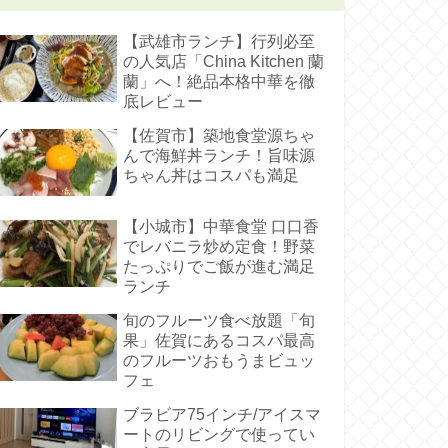
【武雄市ランチ】行列必至
の人気店「China Kitchen 蘭
蘭」へ！絶品本格中華を徹
底レビュー
【佐賀市】築地食堂源ちゃ
んで海鮮丼ランチ！旨味源
ちゃん丼はコスパも満足
【小城市】中華食堂 口口香
でレバニラ炒め定食！野菜
たっぷりでご飯が進む満足
ランチ
旬のフルーツ食べ放題「旬
果」佐賀にあるコスパ最高
のフルーツおもうまビュッ
フェ
ブラビア75インチ/アイスマ
ートのリビングで使ってい