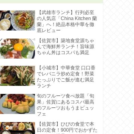
【武雄市ランチ】行列必至
の人気店「China Kitchen 蘭
蘭」へ！絶品本格中華を徹
底レビュー
【佐賀市】築地食堂源ちゃ
んで海鮮丼ランチ！旨味源
ちゃん丼はコスパも満足
【小城市】中華食堂 口口香
でレバニラ炒め定食！野菜
たっぷりでご飯が進む満足
ランチ
旬のフルーツ食べ放題「旬
果」佐賀にあるコスパ最高
のフルーツおもうまビュッ
フェ
【佐賀市】ひびの食堂で本
日の定食！900円でおかずた