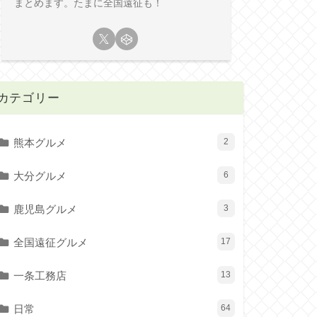
まとめます。たまに全国遠征も！
カテゴリー
熊本グルメ
2
大分グルメ
6
鹿児島グルメ
3
全国遠征グルメ
17
一条工務店
13
日常
64