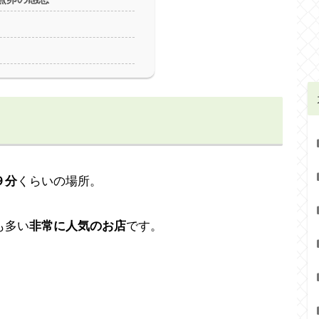
９分
くらいの場所。
も多い
非常に人気のお店
です。